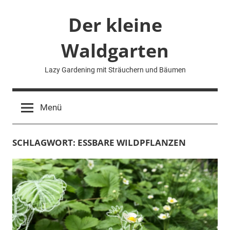
Zum
Der kleine
Inhalt
springen
Waldgarten
Lazy Gardening mit Sträuchern und Bäumen
Menü
SCHLAGWORT:
ESSBARE WILDPFLANZEN